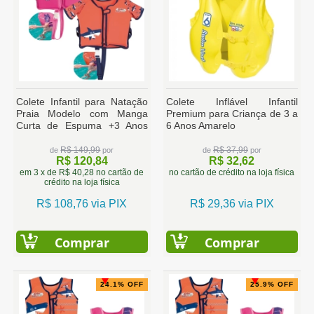
Colete Infantil para Natação
Colete Inflável Infantil
Praia Modelo com Manga
Premium para Criança de 3 a
Curta de Espuma +3 Anos
6 Anos Amarelo
Rosa / Laranja
R$ 149,99
R$ 37,99
de
por
de
por
R$ 120,84
R$ 32,62
em 3 x de R$ 40,28 no cartão de
no cartão de crédito na loja física
crédito na loja física
R$ 108,76 via PIX
R$ 29,36 via PIX
Comprar
Comprar
24.1% OFF
25.9% OFF