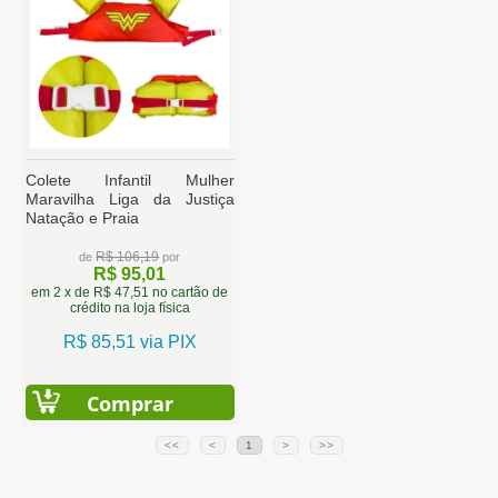
Colete Infantil Mulher
Maravilha Liga da Justiça
Natação e Praia
R$ 106,19
de
por
R$ 95,01
em 2 x de R$ 47,51 no cartão de
crédito na loja física
R$ 85,51 via PIX
Comprar
<<
<
1
>
>>