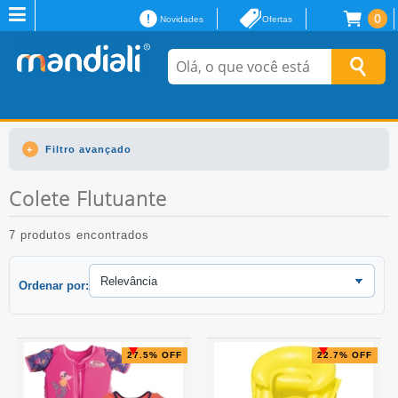
0
Novidades
Ofertas
Filtro avançado
Colete Flutuante
7 produtos encontrados
Ordenar por:
27.5% OFF
22.7% OFF