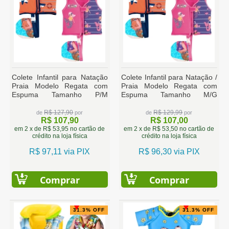
Colete Infantil para Natação
Colete Infantil para Natação /
Praia Modelo Regata com
Praia Modelo Regata com
Espuma Tamanho P/M
Espuma Tamanho M/G
Laranja / Rosa
Laranja / Rosa
R$ 127,90
R$ 129,99
de
por
de
por
R$ 107,90
R$ 107,00
em 2 x de R$ 53,95 no cartão de
em 2 x de R$ 53,50 no cartão de
crédito na loja física
crédito na loja física
R$ 97,11 via PIX
R$ 96,30 via PIX
Comprar
Comprar
31.3% OFF
31.3% OFF