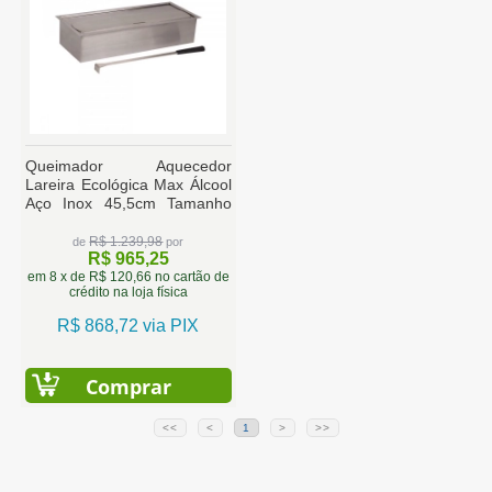
Queimador Aquecedor
Lareira Ecológica Max Álcool
Aço Inox 45,5cm Tamanho
Médio
R$ 1.239,98
de
por
R$ 965,25
em 8 x de R$ 120,66 no cartão de
crédito na loja física
R$ 868,72 via PIX
Comprar
<<
<
1
>
>>