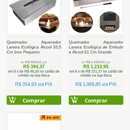
Queimador Aquecedor
Queimador Aquecedor
Lareira Ecológica Álcool 33,5
Lareira Ecológica de Embutir
Cm Inox Pequeno
a Álcool 61 Cm Grande
R$ 506,61
R$ 1.555,61
de
por
de
por
R$ 394,37
R$ 1.210,95
em 8 x de R$ 49,30 no cartão de
em 8 x de R$ 151,37 no cartão de
crédito na loja física
crédito na loja física
R$ 354,93 via PIX
R$ 1.089,85 via PIX
Comprar
Comprar
29.9% OFF