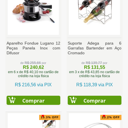
Aparelho Fondue Lugano 12
Suporte Adega para 6
Peças Panela Inox com
Garrafas Bartender em Aço
Difusor
Cromado
R$ 255,66
R$ 139,77
de
por
de
por
R$ 240,62
R$ 131,55
em 6 x de R$ 40,10 no cartão de
em 3 x de R$ 43,85 no cartão de
crédito na loja física
crédito na loja física
R$ 216,56 via PIX
R$ 118,39 via PIX
Comprar
Comprar
15.3% OFF
23.2% OFF