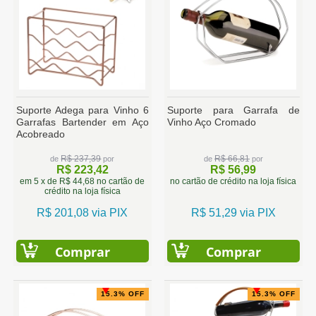
Suporte Adega para Vinho 6
Suporte para Garrafa de
Garrafas Bartender em Aço
Vinho Aço Cromado
Acobreado
R$ 237,39
R$ 66,81
de
por
de
por
R$ 223,42
R$ 56,99
em 5 x de R$ 44,68 no cartão de
no cartão de crédito na loja física
crédito na loja física
R$ 201,08 via PIX
R$ 51,29 via PIX
Comprar
Comprar
15.3% OFF
15.3% OFF