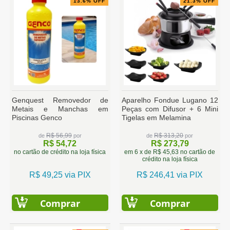
13.6% OFF
21.3% OFF
Genquest Removedor de
Aparelho Fondue Lugano 12
Metais e Manchas em
Peças com Difusor + 6 Mini
Piscinas Genco
Tigelas em Melamina
R$ 56,99
R$ 313,20
de
por
de
por
R$ 54,72
R$ 273,79
no cartão de crédito na loja física
em 6 x de R$ 45,63 no cartão de
crédito na loja física
R$ 49,25 via PIX
R$ 246,41 via PIX
Comprar
Comprar