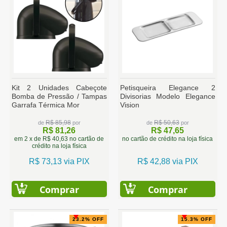
Kit 2 Unidades Cabeçote
Petisqueira Elegance 2
Bomba de Pressão / Tampas
Divisorias Modelo Elegance
Garrafa Térmica Mor
Vision
R$ 85,98
R$ 50,63
de
por
de
por
R$ 81,26
R$ 47,65
em 2 x de R$ 40,63 no cartão de
no cartão de crédito na loja física
crédito na loja física
R$ 73,13 via PIX
R$ 42,88 via PIX
Comprar
Comprar
23.2% OFF
15.3% OFF