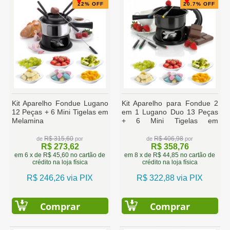
22% OFF
20.7% OFF
Kit Aparelho Fondue Lugano
Kit Aparelho para Fondue 2
12 Peças + 6 Mini Tigelas em
em 1 Lugano Duo 13 Peças
Melamina
+ 6 Mini Tigelas em
Melamina
R$ 315,60
R$ 406,98
de
por
de
por
R$ 273,62
R$ 358,76
em 6 x de R$ 45,60 no cartão de
em 8 x de R$ 44,85 no cartão de
crédito na loja física
crédito na loja física
R$ 246,26 via PIX
R$ 322,88 via PIX
Comprar
Comprar