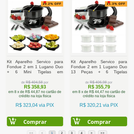
20.2% OFF
21.3% OFF
Kit Aparelho Servico para
Kit Aparelho Servico para
Fondue 2 em 1 Lugano Duo
Fondue 2 em 1 Lugano Duo
+ 6 Mini Tigelas em
13 Peças + 6 Tigelas
Melamina
Ramequim Melamina
R$ 404,58
R$ 406,98
de
por
de
por
R$ 358,93
R$ 355,79
em 8 x de R$ 44,87 no cartão de
em 8 x de R$ 44,47 no cartão de
crédito na loja física
crédito na loja física
R$ 323,04 via PIX
R$ 320,21 via PIX
Comprar
Comprar
<<
<
1
2
3
4
>
>>