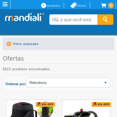
0
Novidades
Ofertas
Filtro avançado
Ofertas
5615 produtos encontrados
Ordenar por:
27.8% OFF
15.3% OFF