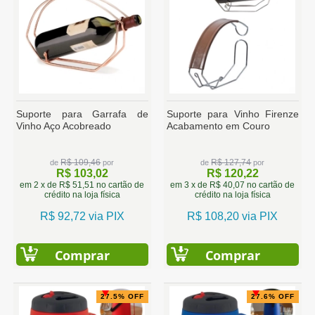
Suporte para Garrafa de
Suporte para Vinho Firenze
Vinho Aço Acobreado
Acabamento em Couro
R$ 109,46
R$ 127,74
de
por
de
por
R$ 103,02
R$ 120,22
em 2 x de R$ 51,51 no cartão de
em 3 x de R$ 40,07 no cartão de
crédito na loja física
crédito na loja física
R$ 92,72 via PIX
R$ 108,20 via PIX
Comprar
Comprar
27.5% OFF
27.6% OFF