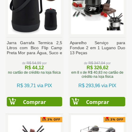
Jarra Garrafa Termica 2,5
Aparelho Serviço para
Litros com Bico Flip Camp
Fondue 2 em 1 Lugano Duo
Preta Mor para Água, Suco e
13 Peças
Tereré
R$ 54,99
R$ 347,04
de
por
de
por
R$ 44,12
R$ 326,62
no cartão de crédito na loja física
em 8 x de R$ 40,83 no cartão de
crédito na loja física
R$ 39,71 via PIX
R$ 293,96 via PIX
Comprar
Comprar
15.3% OFF
15.3% OFF