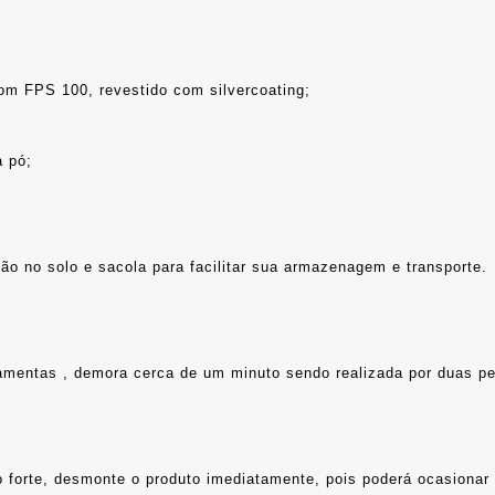
com FPS 100, revestido com silvercoating;
à pó;
ão no solo e sacola para facilitar sua armazenagem e transporte.
erramentas , demora cerca de um minuto sendo realizada por duas p
to forte, desmonte o produto imediatamente, pois poderá ocasion