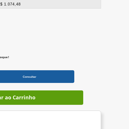
$ 1.074,48
toque!
Consultar
ar ao Carrinho