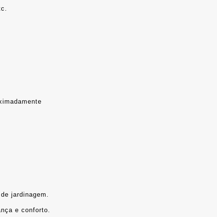
tc.
roximadamente
 de jardinagem.
ança e conforto.