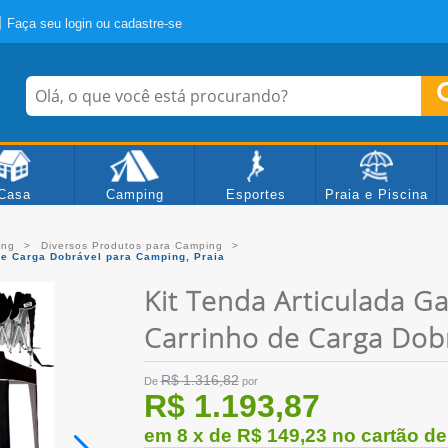
Faça seu login ou cadastre-se
Casa
Camping
Esportes
Praia e Piscina
ing
Diversos Produtos para Camping
 de Carga Dobrável para Camping, Praia
Kit Tenda Articulada G
Carrinho de Carga Dobr
R$ 1.316,82
De
por
R$ 1.193,87
em 8 x de R$ 149,23 no cartão de c