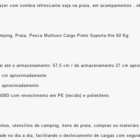
azer com sombra refrescante seja na praia, em acampamentos , e
mping, Praia, Pesca Multiuso Cargo Preto Suporta Ate 60 Kg:
a total até o armazenamento: 57,5 cm / do armazenamento 27 cm ap
81 cm aproximadamente
cm aproximadamento
 600D com revestimento em PE (tecido) e polietileno.
entos, utensílios de camping, itens de praia, compras ou materiais
idade no dia a dia, facilitando o deslocamento de cargas com segur