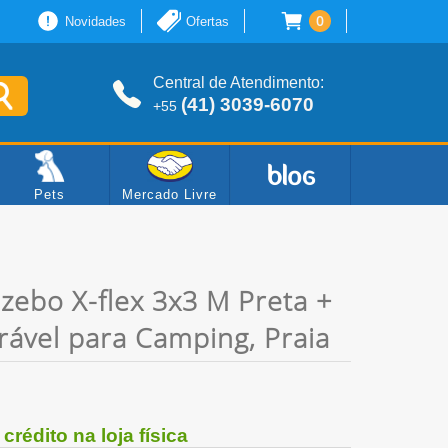
0
Novidades
Ofertas
Central de Atendimento:
(41) 3039-6070
+55
Pets
Mercado Livre
azebo X-flex 3x3 M Preta +
ável para Camping, Praia
rédito na loja física