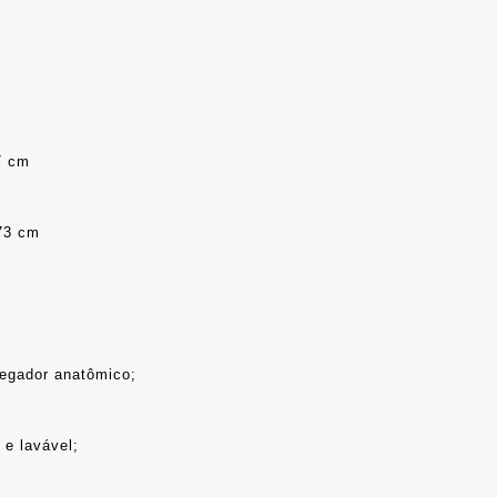
7 cm
 73 cm
 pegador anatômico;
 e lavável;