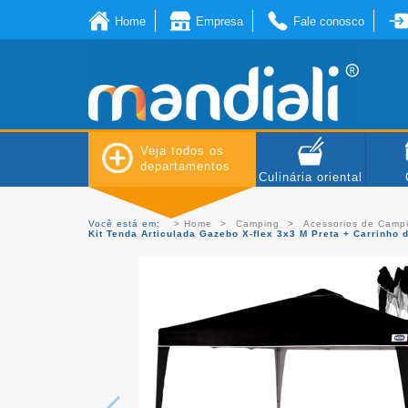
Home
Empresa
Fale conosco
Veja todos os
departamentos
Culinária oriental
Você está em:
Home
Camping
Acessorios de Camp
Kit Tenda Articulada Gazebo X-flex 3x3 M Preta + Carrinho