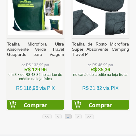
Toalha Microfibra Ultra
Toalha de Rosto Microfibra
Absorvente Verde Travel
Super Absorvente Camping
Guepardo para Viagem
Travel P
Camping Trilha
R$ 132,99
R$ 48,99
de
por
de
por
R$ 129,96
R$ 35,36
em 3 x de R$ 43,32 no cartão de
no cartão de crédito na loja física
crédito na loja física
R$ 116,96 via PIX
R$ 31,82 via PIX
Comprar
Comprar
<<
<
1
>
>>