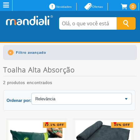
0
Novidades
Ofertas
Filtro avançado
Toalha Alta Absorção
2 produtos encontrados
Ordenar por:
12.1% OFF
35% OFF