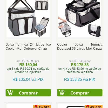
Bolsa Termica 24 Litros Ice
Cooler Bolsa Termica
Cooler Mor Dobravel Cinza
Dobravel 36 Litros Mor Cinza
R$ 159,99
R$ 184,25
de
por
de
por
R$ 150,04
R$ 175,83
em 3 x de R$ 50,01 no cartão de
em 4 x de R$ 43,96 no cartão de
crédito na loja física
crédito na loja física
R$ 135,04 via PIX
R$ 158,25 via PIX
Comprar
Comprar
25.2% OFF
19.4% OFF