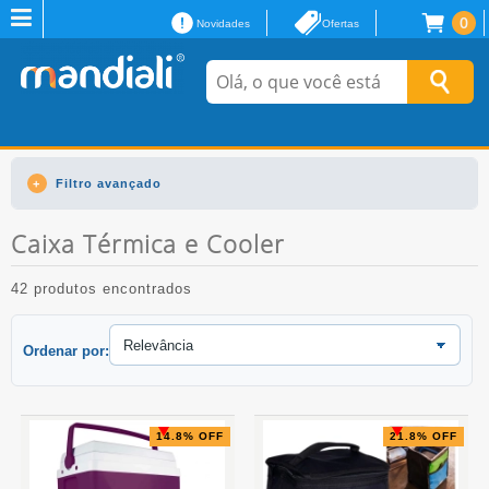
0
Novidades
Ofertas
Filtro avançado
Caixa Térmica e Cooler
42 produtos encontrados
Ordenar por:
14.8% OFF
21.8% OFF