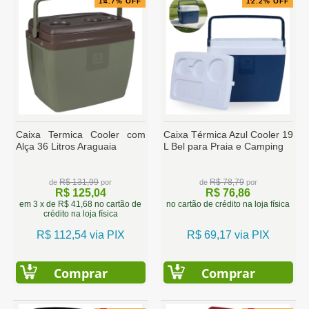
14.7% OFF
12.2% OFF
Caixa Termica Cooler com
Caixa Térmica Azul Cooler 19
Alça 36 Litros Araguaia
L Bel para Praia e Camping
R$ 131,99
R$ 78,79
de
por
de
por
R$ 125,04
R$ 76,86
em 3 x de R$ 41,68 no cartão de
no cartão de crédito na loja física
crédito na loja física
R$ 112,54 via PIX
R$ 69,17 via PIX
Comprar
Comprar