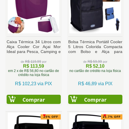
Caixa Térmica 34 Litros com
Bolsa Térmica Portátil Cooler
Alça Cooler Cor Açai Mor
5 Litros Colorida Compacta
Ideal para Pesca, Camping e
com Bolso e Alça para
Praia
Marmita Passeios e Dia a Dia
R$ 119,99
R$ 59,99
de
por
de
por
R$ 113,59
R$ 52,10
em 2 x de R$ 56,80 no cartão de
no cartão de crédito na loja física
crédito na loja física
R$ 102,23 via PIX
R$ 46,89 via PIX
Comprar
Comprar
25% OFF
21.7% OFF