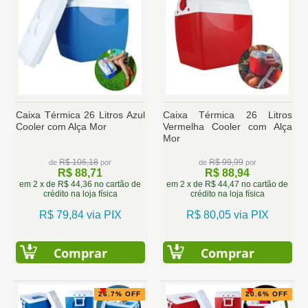
Caixa Térmica 26 Litros Azul
Caixa Térmica 26 Litros
Cooler com Alça Mor
Vermelha Cooler com Alça
Mor
R$ 106,18
R$ 99,99
de
por
de
por
R$ 88,71
R$ 88,94
em 2 x de R$ 44,36 no cartão de
em 2 x de R$ 44,47 no cartão de
crédito na loja física
crédito na loja física
R$ 79,84 via PIX
R$ 80,05 via PIX
Comprar
Comprar
26.7% OFF
20.6% OFF