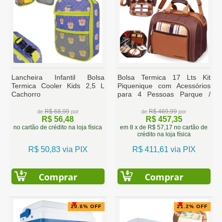
Lancheira Infantil Bolsa
Bolsa Termica 17 Lts Kit
Termica Cooler Kids 2,5 L
Piquenique com Acessórios
Cachorro
para 4 Pessoas Parque /
Viagem / Passeio
R$ 68,99
R$ 469,99
de
por
de
por
R$ 56,48
R$ 457,35
no cartão de crédito na loja física
em 8 x de R$ 57,17 no cartão de
crédito na loja física
R$ 50,83 via PIX
R$ 411,61 via PIX
Comprar
Comprar
20.6% OFF
21.2% OFF