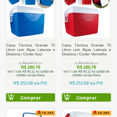
Caixa Térmica Grande 75
Caixa Térmica Grande 75
Litros com Alças Laterais e
Litros com Alças Laterais e
Divisória / Cooler Azul
Divisória / Cooler Vermelho
R$ 344,77
R$ 318,20
de
por
de
por
R$ 280,76
R$ 280,76
em 7 x de R$ 40,11 no cartão de
em 7 x de R$ 40,11 no cartão de
crédito na loja física
crédito na loja física
R$ 252,68 via PIX
R$ 252,68 via PIX
Comprar
Comprar
24.7% OFF
22.2% OFF