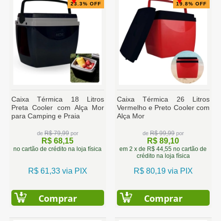
23.3% OFF
19.8% OFF
Caixa Térmica 18 Litros
Caixa Térmica 26 Litros
Preta Cooler com Alça Mor
Vermelho e Preto Cooler com
para Camping e Praia
Alça Mor
R$ 79,99
R$ 99,99
de
por
de
por
R$ 68,15
R$ 89,10
no cartão de crédito na loja física
em 2 x de R$ 44,55 no cartão de
crédito na loja física
R$ 61,33 via PIX
R$ 80,19 via PIX
Comprar
Comprar