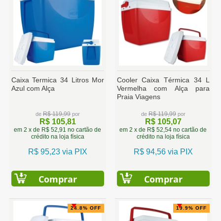
Caixa Termica 34 Litros Mor
Cooler Caixa Térmica 34 L
Azul com Alça
Vermelha com Alça para
Praia Viagens
R$ 119,99
R$ 119,99
de
por
de
por
R$ 105,81
R$ 105,07
em 2 x de R$ 52,91 no cartão de
em 2 x de R$ 52,54 no cartão de
crédito na loja física
crédito na loja física
R$ 95,23 via PIX
R$ 94,56 via PIX
Comprar
Comprar
24.8% OFF
19.9% OFF