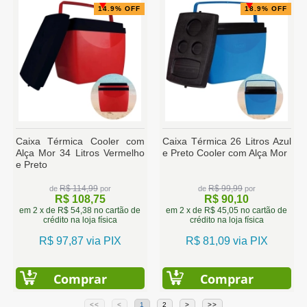
14.9% OFF
18.9% OFF
Caixa Térmica Cooler com
Caixa Térmica 26 Litros Azul
Alça Mor 34 Litros Vermelho
e Preto Cooler com Alça Mor
e Preto
R$ 114,99
R$ 99,99
de
por
de
por
R$ 108,75
R$ 90,10
em 2 x de R$ 54,38 no cartão de
em 2 x de R$ 45,05 no cartão de
crédito na loja física
crédito na loja física
R$ 97,87 via PIX
R$ 81,09 via PIX
Comprar
Comprar
<<
<
1
2
>
>>