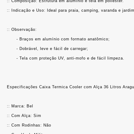
:: Composição: Estrutura em alumínio e tela em poliéster.
:: Indicação e Uso: Ideal para praia, camping, varanda e jardi
:: Observação: 
	- Braços em alumínio com formato anatômico;
	- Dobrável, leve e fácil de carregar;
	- Tela com proteção UV, anti-mofo e de fácil limpeza.
Especificações Caixa Termica Cooler com Alça 36 Litros Aragu
:: Marca: Bel
:: Com Alça: Sim
:: Com Rodinhas: Não