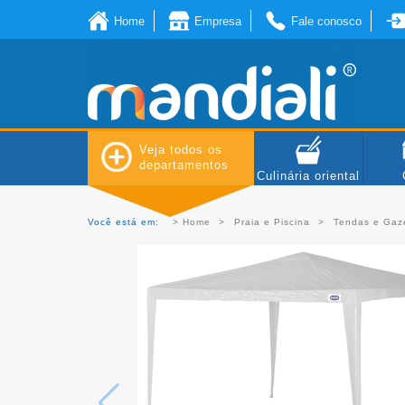
Home
Empresa
Fale conosco
Veja todos os
departamentos
Culinária oriental
Você está em:
Home
Praia e Piscina
Tendas e Gaz