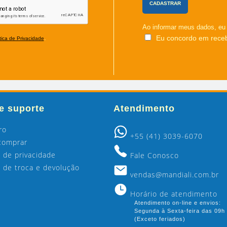
Ao informar meus dados, e
Eu concordo em rece
.
tica de Privacidade
e suporte
Atendimento
ro
+55 (41) 3039-6070
comprar
a de privacidade
Fale Conosco
ca de troca e devolução
vendas@mandiali.com.br
Horário de atendimento
Atendimento on-line e envios:
Segunda à Sexta-feira das 09h
(Exceto feriados)