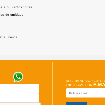
as e/ou ventos fortes;
vres de umidade.
áfia Branca
RECEBA NOSSO CONTE
E-MA
EXCLUSIVO POR