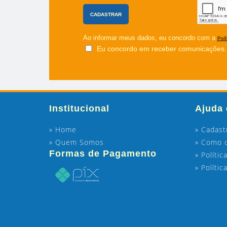
Ao informar meus dados, eu concordo com a
Polí
Eu concordo em receber comunicações.
Institucional
Ajuda 
» Home
» Cadast
» Quem Somos
» Como 
Formas de Pagamento
» Polític
» Políti